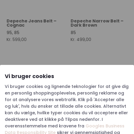
Depeche Jeans Belt –
Depeche Narrow Belt –
Cognac
Dark Brown
95, 85
85
Kr.
599,00
Kr.
499,00
Vi bruger cookies
Vi bruger cookies og lignende teknologier for at give dig
en personlig shoppingoplevelse, personlig reklame og
for at analysere vores webtrafik. Klik på 'Accepter alle
og luk', hvis du ønsker at tillade alle cookies. Alternativt
kan du vælge, hvilke typer cookies du vil acceptere eller
deaktivere ved at klikke på Tilpas nedenfor. I
Depeche Jeans Belt –
Happy Hunting Elastic
Black
Belt – Khaki
overensstemmelse med kravene fra
Googles Business
85
Data Responsibility Site
sikrer vi gennemsigtighed og