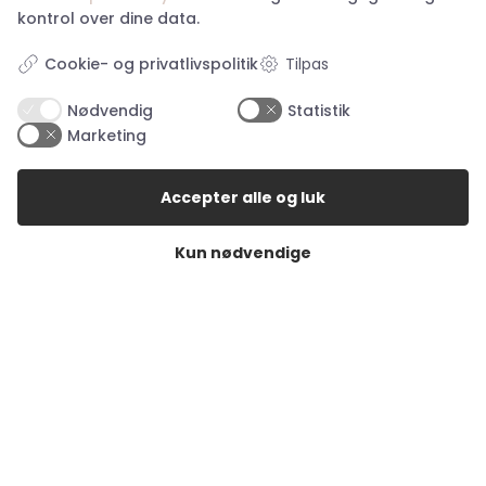
Kr.
599,00
Kr.
199,00
kontrol over dine data.
Tilpas
Cookie- og privatlivspolitik
Nødvendig
Statistik
Marketing
Accepter alle og luk
Kun nødvendige
Happy Hunting Elastic
Depeche Wide Belt –
Belt – Camel
Black/Silver Buckle
95
Kr.
199,00
Kr.
699,00