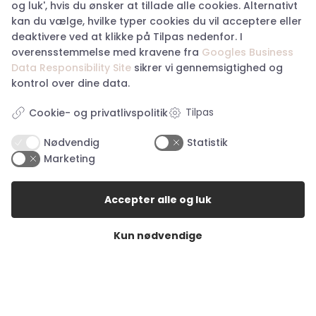
og luk', hvis du ønsker at tillade alle cookies. Alternativt
kan du vælge, hvilke typer cookies du vil acceptere eller
Wolff Jewelry Shelli
Frkwolff Jewelry Sunny
deaktivere ved at klikke på Tilpas nedenfor. I
Necklace – Sølvfarvet
Necklace w. Charm –
Gold
overensstemmelse med kravene fra
Googles Business
Data Responsibility Site
sikrer vi gennemsigtighed og
Original
Current
Original
Current
Kr.
199,00
Kr.
99,50
Kr.
249,00
Kr.
124,50
kontrol over dine data.
price
price
price
price
Tilpas
was:
is:
was:
is:
Cookie- og privatlivspolitik
Kr. 199,00.
Kr. 99,50.
Kr. 249,00.
Kr. 124,50.
Nødvendig
Statistik
Marketing
Accepter alle og luk
Kun nødvendige
Frkwolff Jewelry
Frkwolff Jewelry Kleo
Somero Necklace – Mix
Big Necklace 5mm –
Silver