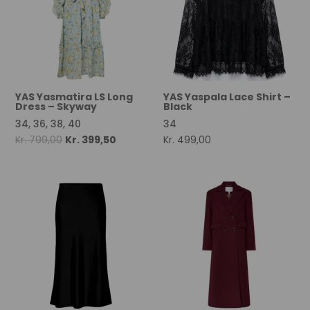
YAS Yasmatira LS Long
YAS Yaspala Lace Shirt –
Dress – Skyway
Black
34, 36, 38, 40
34
Original
Current
Kr.
799,00
Kr.
399,50
Kr.
499,00
price
price
was:
is:
Kr. 799,00.
Kr. 399,50.