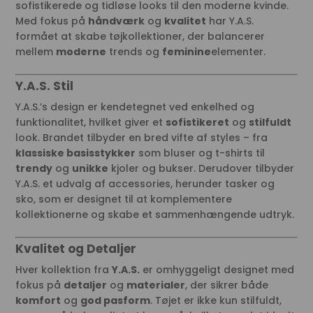
sofistikerede og tidløse looks til den moderne kvinde.
Med fokus på
håndværk
og
kvalitet
har Y.A.S.
formået at skabe tøjkollektioner, der balancerer
mellem
moderne
trends og
feminine
elementer.
Y.A.S. Stil
Y.A.S.’s design er kendetegnet ved enkelhed og
funktionalitet, hvilket giver et
sofistikeret
og
stilfuldt
look. Brandet tilbyder en bred vifte af styles – fra
klassiske basisstykker
som bluser og t-shirts til
trendy
og
unikke
kjoler og bukser. Derudover tilbyder
Y.A.S. et udvalg af accessories, herunder tasker og
sko, som er designet til at komplementere
kollektionerne og skabe et sammenhængende udtryk.
Kvalitet og Detaljer
Hver kollektion fra
Y.A.S.
er omhyggeligt designet med
fokus på
detaljer
og
materialer
, der sikrer både
komfort
og
god pasform
. Tøjet er ikke kun stilfuldt,