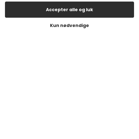
Accepter alle og luk
Storegade 2, 6100 Haderslev
Tlf: 28 83 90 33
Kun nødvendige
Cvr: 27079652
haderslev@happyhunting.dk
Storetorv 2A, 6200 Aabenraa
Tlf: 60 17 41 84
Cvr: 38917676
aabenraa@happyhunting.dk
Kundeservice
Om Happy Hunting
Handelsbetingelser
Returnering
Privatlivspolitik
Køb returlabel