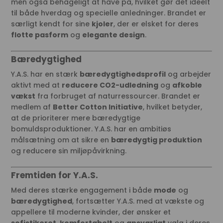
men også behageligt at have på, hvilket gør det ideelt
til både hverdag og specielle anledninger. Brandet er
særligt kendt for sine
kjoler
, der er elsket for deres
flotte pasform
og
elegante design
.
Bæredygtighed
Y.A.S. har en stærk
bæredygtighedsprofil
og arbejder
aktivt med at
reducere CO2-udledning
og
afkoble
vækst
fra forbruget af naturressourcer. Brandet er
medlem af
Better Cotton Initiative
, hvilket betyder,
at de prioriterer mere bæredygtige
bomuldsproduktioner. Y.A.S. har en ambitiøs
målsætning om at sikre en
bæredygtig produktion
og reducere sin miljøpåvirkning.
Fremtiden for Y.A.S.
Med deres stærke engagement i både
mode
og
bæredygtighed
, fortsætter Y.A.S. med at vækste og
appellere til moderne kvinder, der ønsker et
sofistikeret
,
komfortabelt
og
ansvarligt
valg i deres