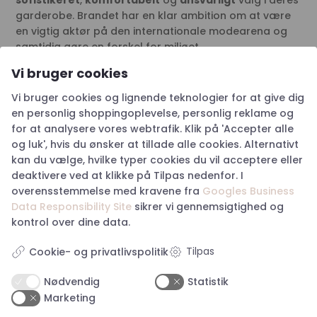
garderobe. Brandet har en klar ambition om at være
en vigtig aktør på den internationale modearena og
samtidig gøre en forskel for miljøet.
Vi bruger cookies
Samlet Set: Y.A.S.
Vi bruger cookies og lignende teknologier for at give dig
Y.A.S.
er et populært
dansk modebrand
, der er kendt
en personlig shoppingoplevelse, personlig reklame og
for sin
minimalistiske
og
elegante stil
, samtidig med
for at analysere vores webtrafik. Klik på 'Accepter alle
at de prioriterer
bæredygtighed
og
kvalitet
. Deres
og luk', hvis du ønsker at tillade alle cookies. Alternativt
kollektioner spænder fra
klassiske
til
moderne
kan du vælge, hvilke typer cookies du vil acceptere eller
stykker, der er nemme at kombinere og kan bruges til
deaktivere ved at klikke på Tilpas nedenfor. I
både hverdag og fest. Med et stærkt engagement i
overensstemmelse med kravene fra
Googles Business
miljøet og bæredygtighed, har Y.A.S. skabt sig en
Data Responsibility Site
sikrer vi gennemsigtighed og
stærk position på både det danske og internationale
kontrol over dine data.
marked, og brandet fortsætter med at vækste i
popularitet blandt kvinder, der ønsker et
sofistikeret
Tilpas
Cookie- og privatlivspolitik
og
ansvarligt
look.
Nødvendig
Statistik
Marketing
Find os her