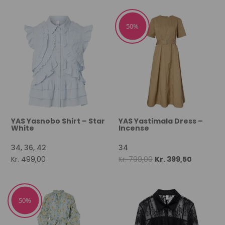
was:
is:
was:
is:
Kr. 449,00.
Kr. 224,50.
Kr. 599,00.
Kr. 299,50
50%
YAS Yasnobo Shirt – Star
YAS Yastimala Dress –
White
Incense
34, 36, 42
34
Original
Current
Kr.
499,00
Kr.
799,00
Kr.
399,50
price
price
was:
is:
Kr. 799,00.
Kr. 399,50
50%