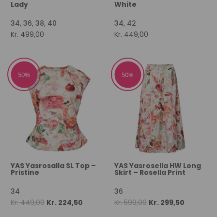
Lady
White
34, 36, 38, 40
34, 42
Kr.
499,00
Kr.
449,00
50%
50%
YAS Yasrosalla SL Top –
YAS Yasrosella HW Long
Pristine
Skirt – Rosella Print
34
36
Original
Current
Original
Current
Kr.
449,00
Kr.
224,50
Kr.
599,00
Kr.
299,50
price
price
price
price