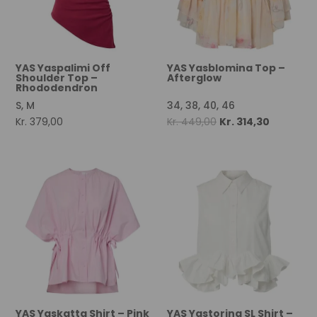
YAS Yaspalimi Off
YAS Yasblomina Top –
Shoulder Top –
Afterglow
Rhododendron
S, M
34, 38, 40, 46
Original
Current
Kr.
379,00
Kr.
449,00
Kr.
314,30
price
price
was:
is:
Kr. 449,00.
Kr. 314,30.
YAS Yaskatta Shirt – Pink
YAS Yastorina SL Shirt –