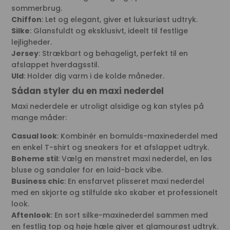
sommerbrug.
Chiffon
: Let og elegant, giver et luksuriøst udtryk.
Silke
: Glansfuldt og eksklusivt, ideelt til festlige
lejligheder.
Jersey
: Strækbart og behageligt, perfekt til en
afslappet hverdagsstil.
Uld
: Holder dig varm i de kolde måneder.
Sådan styler du en maxi nederdel
Maxi nederdele er utroligt alsidige og kan styles på
mange måder:
Casual look
: Kombinér en bomulds-maxinederdel med
en enkel T-shirt og sneakers for et afslappet udtryk.
Boheme stil
: Vælg en mønstret maxi nederdel, en løs
bluse og sandaler for en laid-back vibe.
Business chic
: En ensfarvet plisseret maxi nederdel
med en skjorte og stilfulde sko skaber et professionelt
look.
Aftenlook
: En sort silke-maxinederdel sammen med
en festlig top og høje hæle giver et glamourøst udtryk.