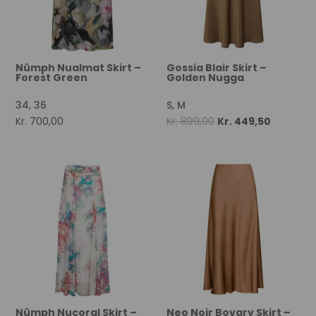
Nümph Nualmat Skirt –
Gossia Blair Skirt –
Forest Green
Golden Nugga
34, 36
S, M
Original
Current
Kr.
700,00
Kr.
899,00
Kr.
449,50
price
price
was:
is:
Kr. 899,00.
Kr. 449,5
Nümph Nucoral Skirt –
Neo Noir Bovary Skirt –