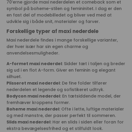
70’erne gjorde maxi nederdelen et comeback som et
symbol på boheme-stilen og femininitet. I dag er den
en fast del af modebilledet og bliver ved med at
udvikle sig i både snit, materialer og farver.
Forskellige typer af maxi nederdele
Maxi nederdele findes i mange forskellige varianter,
der hver især har sin egen charme og
anvendelsesmuligheder.
A-formet maxi nederdel
: Sidder tæt i taljen og breder
sig ud i en flot A-form. Giver en feminin og elegant
silhuet.
Plisseret maxi nederdel
: De fine folder tilfører
nederdelen et legende og sofistikeret udtryk.
Bodycon maxi nederdel
: En tætsiddende model, der
fremhæver kroppens former.
Boheme maxi nederdel
: Ofte i lette, luftige materialer
og med mønstre, der passer perfekt til sommeren.
Slids maxi nederdel
: Har en slids i siden eller foran for
ekstra bevægelsesfrihed og et stilfuldt look.