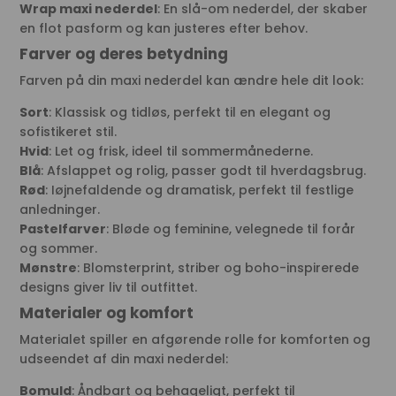
Wrap maxi nederdel
: En slå-om nederdel, der skaber
en flot pasform og kan justeres efter behov.
Farver og deres betydning
Farven på din maxi nederdel kan ændre hele dit look:
Sort
: Klassisk og tidløs, perfekt til en elegant og
sofistikeret stil.
Hvid
: Let og frisk, ideel til sommermånederne.
Blå
: Afslappet og rolig, passer godt til hverdagsbrug.
Rød
: Iøjnefaldende og dramatisk, perfekt til festlige
anledninger.
Pastelfarver
: Bløde og feminine, velegnede til forår
og sommer.
Mønstre
: Blomsterprint, striber og boho-inspirerede
designs giver liv til outfittet.
Materialer og komfort
Materialet spiller en afgørende rolle for komforten og
udseendet af din maxi nederdel:
Bomuld
: Åndbart og behageligt, perfekt til