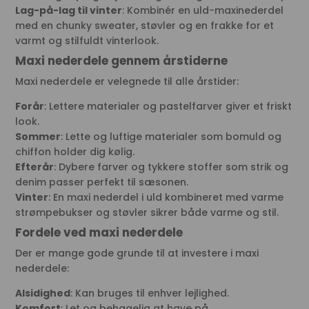
Lag-på-lag til vinter
: Kombinér en uld-maxinederdel
med en chunky sweater, støvler og en frakke for et
varmt og stilfuldt vinterlook.
Maxi nederdele gennem årstiderne
Maxi nederdele er velegnede til alle årstider:
Forår
: Lettere materialer og pastelfarver giver et friskt
look.
Sommer
: Lette og luftige materialer som bomuld og
chiffon holder dig kølig.
Efterår
: Dybere farver og tykkere stoffer som strik og
denim passer perfekt til sæsonen.
Vinter
: En maxi nederdel i uld kombineret med varme
strømpebukser og støvler sikrer både varme og stil.
Fordele ved maxi nederdele
Der er mange gode grunde til at investere i maxi
nederdele:
Alsidighed
: Kan bruges til enhver lejlighed.
Komfort
: Let og behagelig at have på.