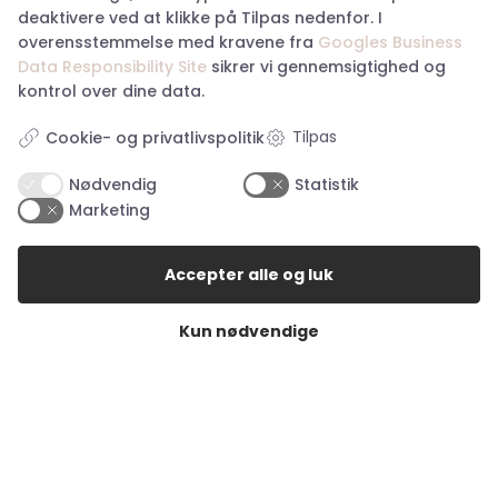
Tlf: 28 83 90 33
deaktivere ved at klikke på Tilpas nedenfor. I
Cvr: 27079652
overensstemmelse med kravene fra
Googles Business
haderslev@happyhunting.dk
Data Responsibility Site
sikrer vi gennemsigtighed og
kontrol over dine data.
Storetorv 2A, 6200 Aabenraa
Tilpas
Cookie- og privatlivspolitik
Tlf: 60 17 41 84
Cvr: 38917676
Nødvendig
Statistik
aabenraa@happyhunting.dk
Marketing
Kundeservice
Accepter alle og luk
Om Happy Hunting
Kun nødvendige
Handelsbetingelser
Returnering
Privatlivspolitik
Køb returlabel
Digital fortrydelsesformular