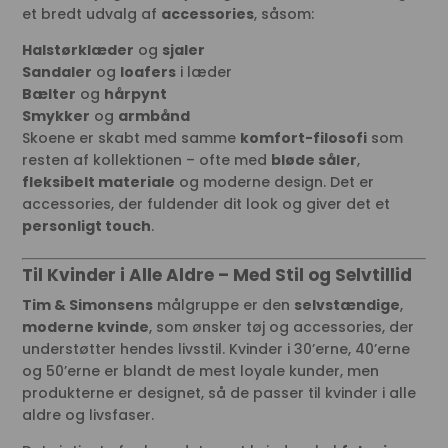
et bredt udvalg af
accessories
, såsom:
Halstørklæder
og
sjaler
Sandaler
og
loafers
i læder
Bælter
og
hårpynt
Smykker
og
armbånd
Skoene er skabt med samme
komfort-filosofi
som
resten af kollektionen – ofte med
bløde såler
,
fleksibelt materiale
og moderne design. Det er
accessories, der fuldender dit look og giver det et
personligt touch
.
Til Kvinder i Alle Aldre – Med Stil og Selvtillid
Tim & Simonsens
målgruppe er den
selvstændige
,
moderne kvinde
, som ønsker tøj og accessories, der
understøtter hendes livsstil. Kvinder i 30’erne, 40’erne
og 50’erne er blandt de mest loyale kunder, men
produkterne er designet, så de passer til kvinder i alle
aldre og livsfaser.