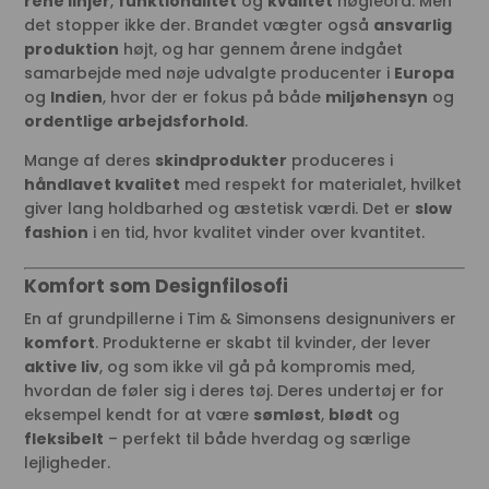
rene linjer
,
funktionalitet
og
kvalitet
nøgleord. Men
det stopper ikke der. Brandet vægter også
ansvarlig
produktion
højt, og har gennem årene indgået
samarbejde med nøje udvalgte producenter i
Europa
og
Indien
, hvor der er fokus på både
miljøhensyn
og
ordentlige arbejdsforhold
.
Mange af deres
skindprodukter
produceres i
håndlavet kvalitet
med respekt for materialet, hvilket
giver lang holdbarhed og æstetisk værdi. Det er
slow
fashion
i en tid, hvor kvalitet vinder over kvantitet.
Komfort som Designfilosofi
En af grundpillerne i Tim & Simonsens designunivers er
komfort
. Produkterne er skabt til kvinder, der lever
aktive liv
, og som ikke vil gå på kompromis med,
hvordan de føler sig i deres tøj. Deres undertøj er for
eksempel kendt for at være
sømløst
,
blødt
og
fleksibelt
– perfekt til både hverdag og særlige
lejligheder.