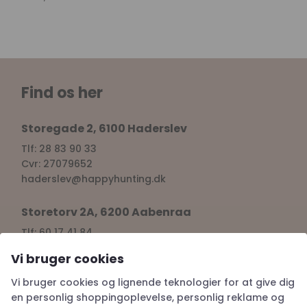
Kr.
199,00
Find os her
Storegade 2, 6100 Haderslev
Tlf: 28 83 90 33
Cvr: 27079652
haderslev@happyhunting.dk
Storetorv 2A, 6200 Aabenraa
Tlf: 60 17 41 84
Vi bruger cookies
Cvr: 38917676
aabenraa@happyhunting.dk
Vi bruger cookies og lignende teknologier for at give dig
en personlig shoppingoplevelse, personlig reklame og