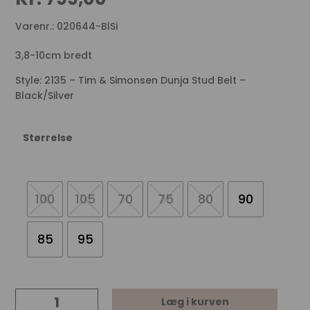
Varenr.: 020644-BlSi
3,8-10cm bredt
Style: 2135 – Tim & Simonsen Dunja Stud Belt –
Black/Silver
Størrelse
100
105
70
75
80
90
85
95