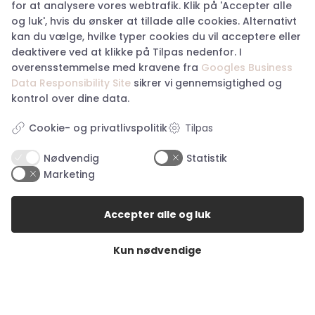
Kundeservice
for at analysere vores webtrafik. Klik på 'Accepter alle
og luk', hvis du ønsker at tillade alle cookies. Alternativt
kan du vælge, hvilke typer cookies du vil acceptere eller
Om Happy Hunting
deaktivere ved at klikke på Tilpas nedenfor. I
Handelsbetingelser
overensstemmelse med kravene fra
Googles Business
Returnering
Data Responsibility Site
sikrer vi gennemsigtighed og
Privatlivspolitik
kontrol over dine data.
Køb returlabel
Digital fortrydelsesformular
Tilpas
Cookie- og privatlivspolitik
Nødvendig
Statistik
Marketing
Accepter alle og luk
Åbningstider i butikkerne
Kun nødvendige
Åbningstider Haderslev
Man. – tor.:
10:00 – 17:30
Fredag:
10:00 – 18:00
Lørdag:
10:00 – 14:00