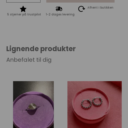
Tim
Læg i kurven
&
Simonsen
Afhent i butikken
Dunja
5 stjerner på trustpilot
1-2 dages levering
Stud
Belt
-
Black/Silver
quantity
Lignende produkter
Anbefalet til dig