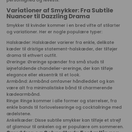
personlighed og levestil.
Variationer af Smykker: Fra Subtile
Nuancer til Dazzling Drama
Smykker til kvinder kommer i en bred vifte af stilarter
og variationer. Her er nogle populære typer:
Halskæder: Halskæder varierer fra enkle, delikate
kæder til dristige statement-halskæder, der tilføjer
drama til ethvert outfit.
Øreringe: Øreringe spænder fra små studs til
iøjnefaldende chandelier-øreringe, der kan tilføje
elegance eller eksentrik til et look.
Armbånd: Armbånd omfavner håndleddet og kan
være alt fra minimalistiske bånd til charmerende
kædearmbånd.
Ringe: Ringe kommer i alle former og størrelser, fra
enkle bands til forlovelsesringe og cocktailringe med
ædelstene.
Ankelkæder: Disse subtile smykker kan tilføje et strejf
af glamour til ankelen og er populære om sommeren.