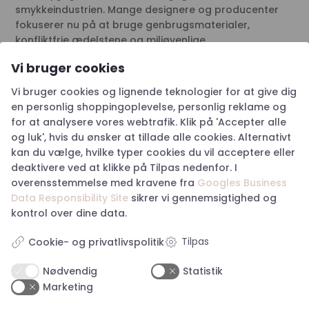
smykkeindustrien. Mange designere og producenter
fokuserer nu på at bruge genbrugsmaterialer,
konfliktfrie ædelstene og miljøvenlige
produktionsmetoder. Dette afspejler en stigende
Vi bruger cookies
bevidsthed om behovet for at skabe smykker med
hensyn til planeten og samfundet.
Vi bruger cookies og lignende teknologier for at give dig
en personlig shoppingoplevelse, personlig reklame og
Den teknologiske udvikling har også påvirket
for at analysere vores webtrafik. Klik på 'Accepter alle
smykkeindustrien. 3D-printning og avancerede
og luk', hvis du ønsker at tillade alle cookies. Alternativt
designprogrammer giver mulighed for at skabe unikke
kan du vælge, hvilke typer cookies du vil acceptere eller
og tilpassede smykker, der kan opfylde individuelle
deaktivere ved at klikke på Tilpas nedenfor. I
ønsker og krav.
overensstemmelse med kravene fra
Googles Business
Skinnende Udtryk af Skønhed og
Data Responsibility Site
sikrer vi gennemsigtighed og
Identitet
kontrol over dine data.
Smykker er ikke blot genstande; de er symboler på
Tilpas
Cookie- og privatlivspolitik
personlig stil, erindringer og følelser. De gør det muligt
for kvinder at udtrykke sig uden at sige et ord. Uanset
Nødvendig
Statistik
om det er et simpelt, elegant smykke eller et
Marketing
iøjnefaldende statement-stykke, er smykker en måde
for kvinder at omfavne skønhed og individualitet på.