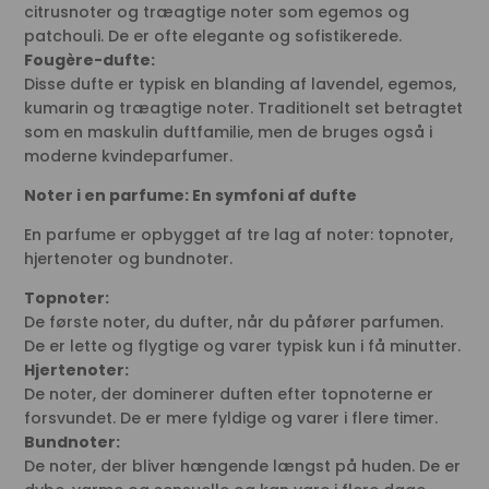
citrusnoter og træagtige noter som egemos og
patchouli. De er ofte elegante og sofistikerede.
Fougère-dufte:
Disse dufte er typisk en blanding af lavendel, egemos,
kumarin og træagtige noter. Traditionelt set betragtet
som en maskulin duftfamilie, men de bruges også i
moderne kvindeparfumer.
Noter i en parfume: En symfoni af dufte
En parfume er opbygget af tre lag af noter: topnoter,
hjertenoter og bundnoter.
Topnoter:
De første noter, du dufter, når du påfører parfumen.
De er lette og flygtige og varer typisk kun i få minutter.
Hjertenoter:
De noter, der dominerer duften efter topnoterne er
forsvundet. De er mere fyldige og varer i flere timer.
Bundnoter:
De noter, der bliver hængende længst på huden. De er