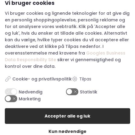
personlighed og skabe et varigt indtryk. Vælg en
Vi bruger cookies
parfume, der får dig til at føle dig godt tilpas og
Vi bruger cookies og lignende teknologier for at give dig
afspejler den, du er.
en personlig shoppingoplevelse, personlig reklame og
Opbevaring af parfume:
for at analysere vores webtrafik. Klik på 'Accepter alle
Opbevar parfume på et køligt og tørt sted, væk fra
og luk', hvis du ønsker at tillade alle cookies. Alternativt
direkte sollys.
kan du vælge, hvilke typer cookies du vil acceptere eller
Undgå at opbevare parfume i badeværelset, hvor der
deaktivere ved at klikke på Tilpas nedenfor. I
er høj luftfugtighed.
overensstemmelse med kravene fra
Googles Business
Luk altid låget tæt til, når du ikke bruger parfumen.
Data Responsibility Site
sikrer vi gennemsigtighed og
kontrol over dine data.
Tilpas
Cookie- og privatlivspolitik
Find os her
Nødvendig
Statistik
Storegade 2, 6100 Haderslev
Marketing
Tlf: 28 83 90 33
Cvr: 27079652
Accepter alle og luk
haderslev@happyhunting.dk
Kun nødvendige
Storetorv 2A, 6200 Aabenraa