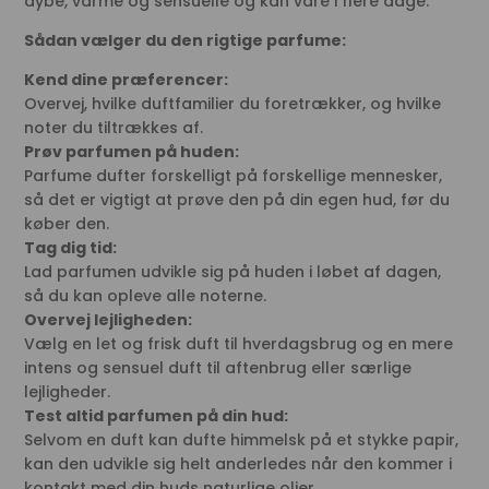
dybe, varme og sensuelle og kan vare i flere dage.
Sådan vælger du den rigtige parfume:
Kend dine præferencer:
Overvej, hvilke duftfamilier du foretrækker, og hvilke
noter du tiltrækkes af.
Prøv parfumen på huden:
Parfume dufter forskelligt på forskellige mennesker,
så det er vigtigt at prøve den på din egen hud, før du
køber den.
Tag dig tid:
Lad parfumen udvikle sig på huden i løbet af dagen,
så du kan opleve alle noterne.
Overvej lejligheden:
Vælg en let og frisk duft til hverdagsbrug og en mere
intens og sensuel duft til aftenbrug eller særlige
lejligheder.
Test altid parfumen på din hud:
Selvom en duft kan dufte himmelsk på et stykke papir,
kan den udvikle sig helt anderledes når den kommer i
kontakt med din huds naturlige olier.