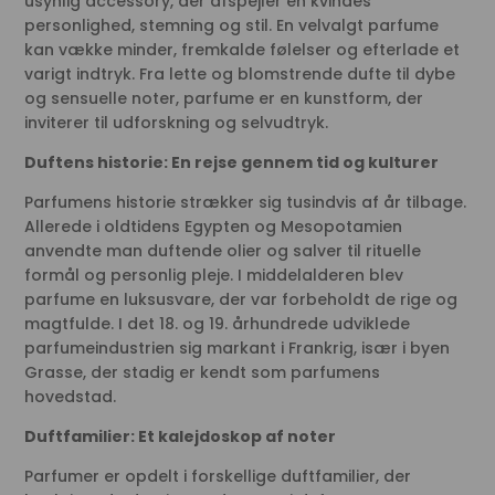
usynlig accessory, der afspejler en kvindes
personlighed, stemning og stil. En velvalgt parfume
kan vække minder, fremkalde følelser og efterlade et
varigt indtryk. Fra lette og blomstrende dufte til dybe
og sensuelle noter, parfume er en kunstform, der
inviterer til udforskning og selvudtryk.
Duftens historie: En rejse gennem tid og kulturer
Parfumens historie strækker sig tusindvis af år tilbage.
Allerede i oldtidens Egypten og Mesopotamien
anvendte man duftende olier og salver til rituelle
formål og personlig pleje. I middelalderen blev
parfume en luksusvare, der var forbeholdt de rige og
magtfulde. I det 18. og 19. århundrede udviklede
parfumeindustrien sig markant i Frankrig, især i byen
Grasse, der stadig er kendt som parfumens
hovedstad.
Duftfamilier: Et kalejdoskop af noter
Parfumer er opdelt i forskellige duftfamilier, der