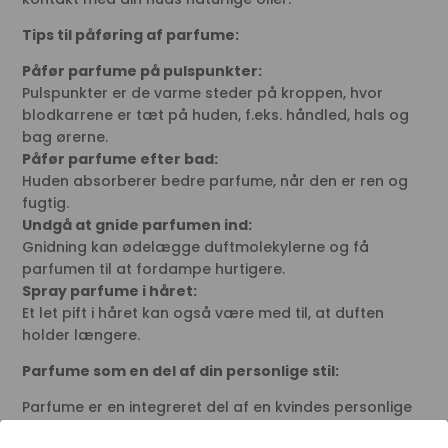
Tips til påføring af parfume:
Påfør parfume på pulspunkter:
Pulspunkter er de varme steder på kroppen, hvor
blodkarrene er tæt på huden, f.eks. håndled, hals og
bag ørerne.
Påfør parfume efter bad:
Huden absorberer bedre parfume, når den er ren og
fugtig.
Undgå at gnide parfumen ind:
Gnidning kan ødelægge duftmolekylerne og få
parfumen til at fordampe hurtigere.
Spray parfume i håret:
Et let pift i håret kan også være med til, at duften
holder længere.
Parfume som en del af din personlige stil:
Parfume er en integreret del af en kvindes personlige
stil. Den kan forstærke din selvtillid, udtrykke din