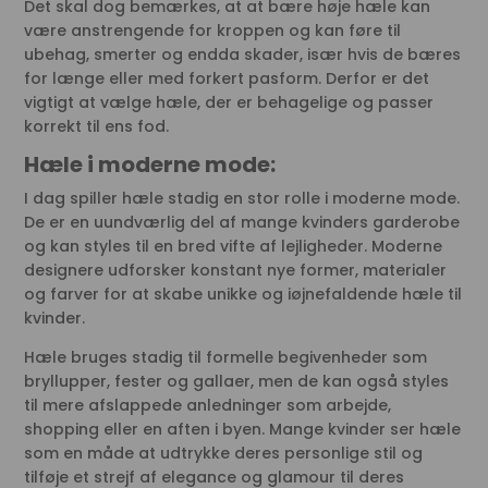
Det skal dog bemærkes, at at bære høje hæle kan
være anstrengende for kroppen og kan føre til
ubehag, smerter og endda skader, især hvis de bæres
for længe eller med forkert pasform. Derfor er det
vigtigt at vælge hæle, der er behagelige og passer
korrekt til ens fod.
Hæle i moderne mode:
I dag spiller hæle stadig en stor rolle i moderne mode.
De er en uundværlig del af mange kvinders garderobe
og kan styles til en bred vifte af lejligheder. Moderne
designere udforsker konstant nye former, materialer
og farver for at skabe unikke og iøjnefaldende hæle til
kvinder.
Hæle bruges stadig til formelle begivenheder som
bryllupper, fester og gallaer, men de kan også styles
til mere afslappede anledninger som arbejde,
shopping eller en aften i byen. Mange kvinder ser hæle
som en måde at udtrykke deres personlige stil og
tilføje et strejf af elegance og glamour til deres