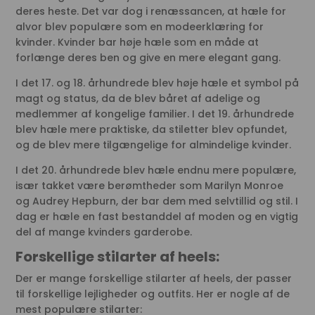
deres heste. Det var dog i renæssancen, at hæle for
alvor blev populære som en modeerklæring for
kvinder. Kvinder bar høje hæle som en måde at
forlænge deres ben og give en mere elegant gang.
I det 17. og 18. århundrede blev høje hæle et symbol på
magt og status, da de blev båret af adelige og
medlemmer af kongelige familier. I det 19. århundrede
blev hæle mere praktiske, da stiletter blev opfundet,
og de blev mere tilgængelige for almindelige kvinder.
I det 20. århundrede blev hæle endnu mere populære,
især takket være berømtheder som Marilyn Monroe
og Audrey Hepburn, der bar dem med selvtillid og stil. I
dag er hæle en fast bestanddel af moden og en vigtig
del af mange kvinders garderobe.
Forskellige stilarter af heels:
Der er mange forskellige stilarter af heels, der passer
til forskellige lejligheder og outfits. Her er nogle af de
mest populære stilarter: