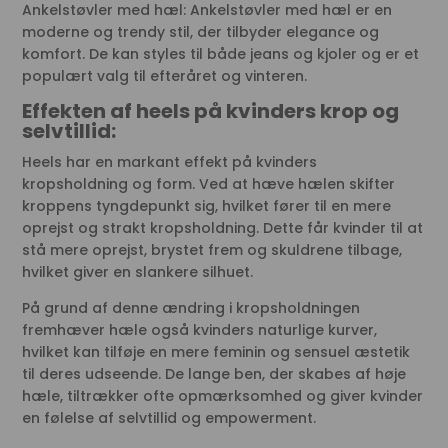
Ankelstøvler med hæl: Ankelstøvler med hæl er en
moderne og trendy stil, der tilbyder elegance og
komfort. De kan styles til både jeans og kjoler og er et
populært valg til efteråret og vinteren.
Effekten af heels på kvinders krop og
selvtillid:
Heels har en markant effekt på kvinders
kropsholdning og form. Ved at hæve hælen skifter
kroppens tyngdepunkt sig, hvilket fører til en mere
oprejst og strakt kropsholdning. Dette får kvinder til at
stå mere oprejst, brystet frem og skuldrene tilbage,
hvilket giver en slankere silhuet.
På grund af denne ændring i kropsholdningen
fremhæver hæle også kvinders naturlige kurver,
hvilket kan tilføje en mere feminin og sensuel æstetik
til deres udseende. De lange ben, der skabes af høje
hæle, tiltrækker ofte opmærksomhed og giver kvinder
en følelse af selvtillid og empowerment.