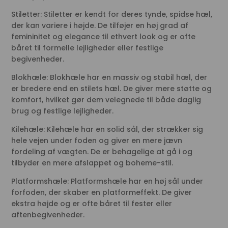
Stiletter: Stiletter er kendt for deres tynde, spidse hæl,
der kan variere i højde. De tilføjer en høj grad af
femininitet og elegance til ethvert look og er ofte
båret til formelle lejligheder eller festlige
begivenheder.
Blokhæle: Blokhæle har en massiv og stabil hæl, der
er bredere end en stilets hæl. De giver mere støtte og
komfort, hvilket gør dem velegnede til både daglig
brug og festlige lejligheder.
Kilehæle: Kilehæle har en solid sål, der strækker sig
hele vejen under foden og giver en mere jævn
fordeling af vægten. De er behagelige at gå i og
tilbyder en mere afslappet og boheme-stil.
Platformshæle: Platformshæle har en høj sål under
forfoden, der skaber en platformeffekt. De giver
ekstra højde og er ofte båret til fester eller
aftenbegivenheder.