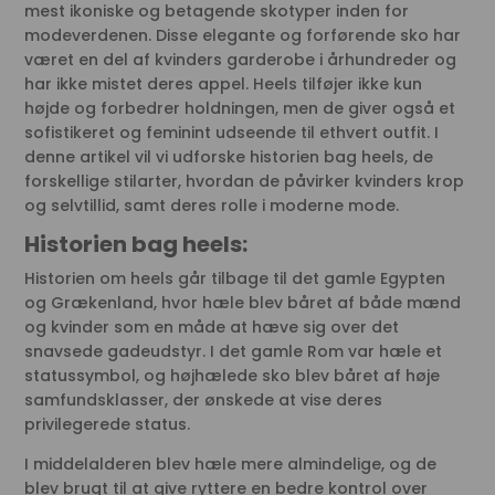
mest ikoniske og betagende skotyper inden for
modeverdenen. Disse elegante og forførende sko har
været en del af kvinders garderobe i århundreder og
har ikke mistet deres appel. Heels tilføjer ikke kun
højde og forbedrer holdningen, men de giver også et
sofistikeret og feminint udseende til ethvert outfit. I
denne artikel vil vi udforske historien bag heels, de
forskellige stilarter, hvordan de påvirker kvinders krop
og selvtillid, samt deres rolle i moderne mode.
Historien bag heels:
Historien om heels går tilbage til det gamle Egypten
og Grækenland, hvor hæle blev båret af både mænd
og kvinder som en måde at hæve sig over det
snavsede gadeudstyr. I det gamle Rom var hæle et
statussymbol, og højhælede sko blev båret af høje
samfundsklasser, der ønskede at vise deres
privilegerede status.
I middelalderen blev hæle mere almindelige, og de
blev brugt til at give ryttere en bedre kontrol over