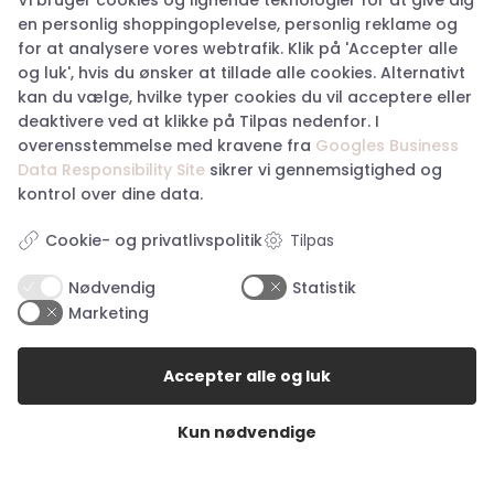
Vi bruger cookies og lignende teknologier for at give dig
Cvr: 38917676
en personlig shoppingoplevelse, personlig reklame og
aabenraa@happyhunting.dk
for at analysere vores webtrafik. Klik på 'Accepter alle
og luk', hvis du ønsker at tillade alle cookies. Alternativt
Kundeservice
kan du vælge, hvilke typer cookies du vil acceptere eller
deaktivere ved at klikke på Tilpas nedenfor. I
overensstemmelse med kravene fra
Googles Business
Om Happy Hunting
Data Responsibility Site
sikrer vi gennemsigtighed og
Handelsbetingelser
kontrol over dine data.
Returnering
Privatlivspolitik
Tilpas
Cookie- og privatlivspolitik
Køb returlabel
Digital fortrydelsesformular
Nødvendig
Statistik
Marketing
Accepter alle og luk
Åbningstider i butikkerne
Kun nødvendige
Åbningstider Haderslev