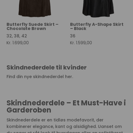
Butterfly Suede Skirt –
Butterfly A-Shape Skirt
Chocolate Brown
– Black
32, 38, 42
36
Kr.
1.699,00
Kr.
1.599,00
Skindnederdele til kvinder
Find din nye skindnederdel her.
Skindnederdele – Et Must-Have i
Garderoben
Skindnederdele er en tidløs modefavorit, der
kombinerer elegance, kant og alsidighed. Uanset om
du søger et råt look til hverdagen eller en sofistikeret