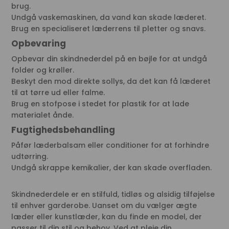
brug.
Undgå vaskemaskinen, da vand kan skade læderet.
Brug en specialiseret læderrens til pletter og snavs.
Opbevaring
Opbevar din skindnederdel på en bøjle for at undgå
folder og krøller.
Beskyt den mod direkte sollys, da det kan få læderet
til at tørre ud eller falme.
Brug en stofpose i stedet for plastik for at lade
materialet ånde.
Fugtighedsbehandling
Påfør læderbalsam eller conditioner for at forhindre
udtørring.
Undgå skrappe kemikalier, der kan skade overfladen.
Skindnederdele er en stilfuld, tidløs og alsidig tilføjelse
til enhver garderobe. Uanset om du vælger ægte
læder eller kunstlæder, kan du finde en model, der
passer til din stil og behov. Ved at pleje din