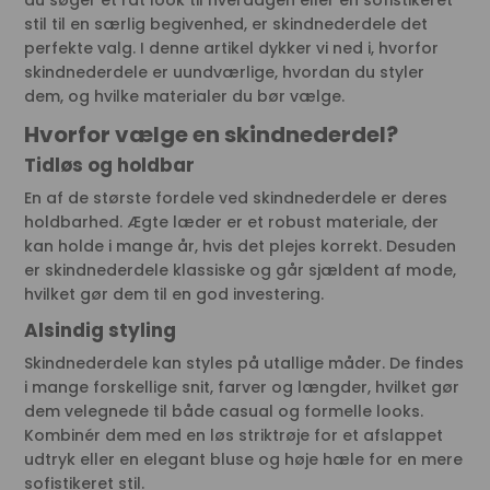
stil til en særlig begivenhed, er skindnederdele det
perfekte valg. I denne artikel dykker vi ned i, hvorfor
skindnederdele er uundværlige, hvordan du styler
dem, og hvilke materialer du bør vælge.
Hvorfor vælge en skindnederdel?
Tidløs og holdbar
En af de største fordele ved skindnederdele er deres
holdbarhed. Ægte læder er et robust materiale, der
kan holde i mange år, hvis det plejes korrekt. Desuden
er skindnederdele klassiske og går sjældent af mode,
hvilket gør dem til en god investering.
Alsindig styling
Skindnederdele kan styles på utallige måder. De findes
i mange forskellige snit, farver og længder, hvilket gør
dem velegnede til både casual og formelle looks.
Kombinér dem med en løs striktrøje for et afslappet
udtryk eller en elegant bluse og høje hæle for en mere
sofistikeret stil.