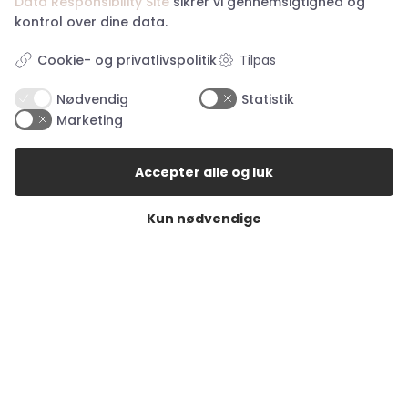
Data Responsibility Site
sikrer vi gennemsigtighed og
kontrol over dine data.
Kundeservice
Tilpas
Cookie- og privatlivspolitik
Om Happy Hunting
Nødvendig
Statistik
Handelsbetingelser
Marketing
Returnering
Privatlivspolitik
Køb returlabel
Accepter alle og luk
Digital fortrydelsesformular
Kun nødvendige
Åbningstider i butikkerne
Åbningstider Haderslev
Man. – tor.:
10:00 – 17:30
Fredag:
10:00 – 18:00