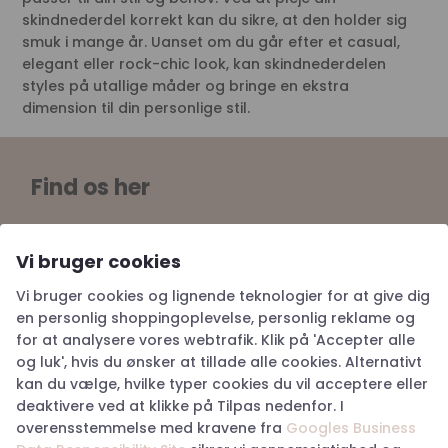
skindnederdel korrekt kan du sikre, at den holder sig
smuk i mange år. Uanset om du går efter et casual,
elegant eller rock-chic look, kan skindnederdelen
styles på utallige måder og bringe en ekstra
dimension til din personlige stil.
Find os her
Storegade 2, 6100 Haderslev
Vi bruger cookies
Tlf: 28 83 90 33
Cvr: 27079652
Vi bruger cookies og lignende teknologier for at give dig
haderslev@happyhunting.dk
en personlig shoppingoplevelse, personlig reklame og
for at analysere vores webtrafik. Klik på 'Accepter alle
Storetorv 2A, 6200 Aabenraa
og luk', hvis du ønsker at tillade alle cookies. Alternativt
kan du vælge, hvilke typer cookies du vil acceptere eller
Tlf: 60 17 41 84
deaktivere ved at klikke på Tilpas nedenfor. I
Cvr: 38917676
overensstemmelse med kravene fra
Googles Business
aabenraa@happyhunting.dk