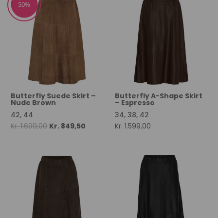
50%
Butterfly Suede Skirt –
Butterfly A-Shape Skirt
Nude Brown
– Espresso
42, 44
34, 38, 42
Original
Current
Kr.
1.699,00
Kr.
849,50
Kr.
1.599,00
price
price
was:
is:
Kr. 1.699,00.
Kr. 849,50.