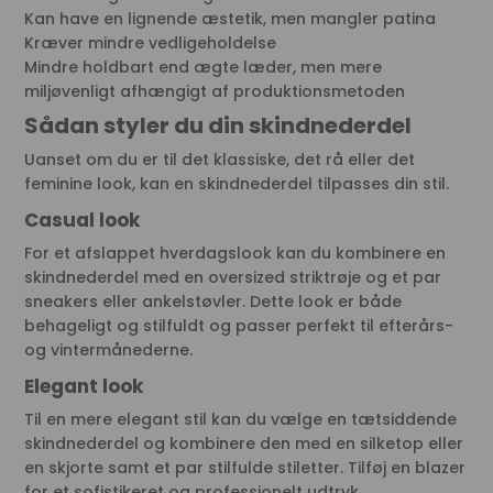
Kan have en lignende æstetik, men mangler patina
Kræver mindre vedligeholdelse
Mindre holdbart end ægte læder, men mere
miljøvenligt afhængigt af produktionsmetoden
Sådan styler du din skindnederdel
Uanset om du er til det klassiske, det rå eller det
feminine look, kan en skindnederdel tilpasses din stil.
Casual look
For et afslappet hverdagslook kan du kombinere en
skindnederdel med en oversized striktrøje og et par
sneakers eller ankelstøvler. Dette look er både
behageligt og stilfuldt og passer perfekt til efterårs-
og vintermånederne.
Elegant look
Til en mere elegant stil kan du vælge en tætsiddende
skindnederdel og kombinere den med en silketop eller
en skjorte samt et par stilfulde stiletter. Tilføj en blazer
for et sofistikeret og professionelt udtryk.