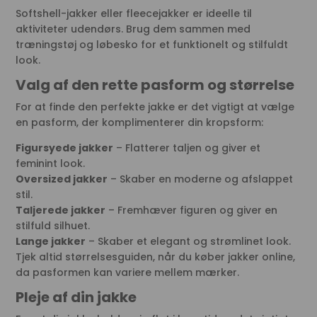
Softshell-jakker eller fleecejakker er ideelle til
aktiviteter udendørs. Brug dem sammen med
træningstøj og løbesko for et funktionelt og stilfuldt
look.
Valg af den rette pasform og størrelse
For at finde den perfekte jakke er det vigtigt at vælge
en pasform, der komplimenterer din kropsform:
Figursyede jakker
– Flatterer taljen og giver et
feminint look.
Oversized jakker
– Skaber en moderne og afslappet
stil.
Taljerede jakker
– Fremhæver figuren og giver en
stilfuld silhuet.
Lange jakker
– Skaber et elegant og strømlinet look.
Tjek altid størrelsesguiden, når du køber jakker online,
da pasformen kan variere mellem mærker.
Pleje af din jakke