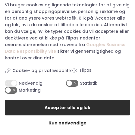
Find din næste jakke og løft din garderobe med både
Vi bruger cookies og lignende teknologier for at give dig
funktion og mode!
en personlig shoppingoplevelse, personlig reklame og
for at analysere vores webtrafik. Klik på 'Accepter alle
og luk', hvis du ønsker at tillade alle cookies. Alternativt
kan du vælge, hvilke typer cookies du vil acceptere eller
Find os her
deaktivere ved at klikke på Tilpas nedenfor. I
overensstemmelse med kravene fra
Googles Business
Storegade 2, 6100 Haderslev
Data Responsibility Site
sikrer vi gennemsigtighed og
kontrol over dine data.
Tlf: 28 83 90 33
Cvr: 27079652
Tilpas
Cookie- og privatlivspolitik
haderslev@happyhunting.dk
Nødvendig
Statistik
Storetorv 2A, 6200 Aabenraa
Marketing
Tlf: 60 17 41 84
Cvr: 38917676
Accepter alle og luk
aabenraa@happyhunting.dk
Kundeservice
Kun nødvendige