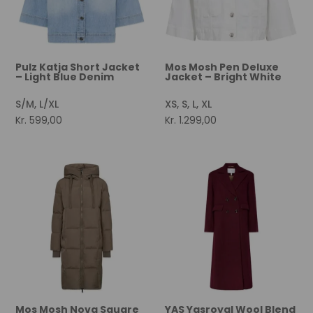
Pulz Katja Short Jacket
Mos Mosh Pen Deluxe
– Light Blue Denim
Jacket – Bright White
S/M, L/XL
XS, S, L, XL
Kr.
599,00
Kr.
1.299,00
Mos Mosh Nova Square
YAS Yasroyal Wool Blend