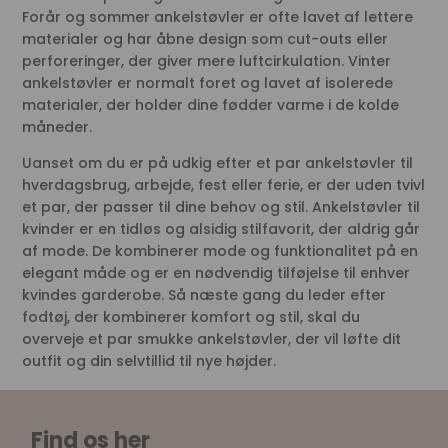
Forår og sommer ankelstøvler er ofte lavet af lettere
materialer og har åbne design som cut-outs eller
perforeringer, der giver mere luftcirkulation. Vinter
ankelstøvler er normalt foret og lavet af isolerede
materialer, der holder dine fødder varme i de kolde
måneder.
Uanset om du er på udkig efter et par ankelstøvler til
hverdagsbrug, arbejde, fest eller ferie, er der uden tvivl
et par, der passer til dine behov og stil. Ankelstøvler til
kvinder er en tidløs og alsidig stilfavorit, der aldrig går
af mode. De kombinerer mode og funktionalitet på en
elegant måde og er en nødvendig tilføjelse til enhver
kvindes garderobe. Så næste gang du leder efter
fodtøj, der kombinerer komfort og stil, skal du
overveje et par smukke ankelstøvler, der vil løfte dit
outfit og din selvtillid til nye højder.
Find os her