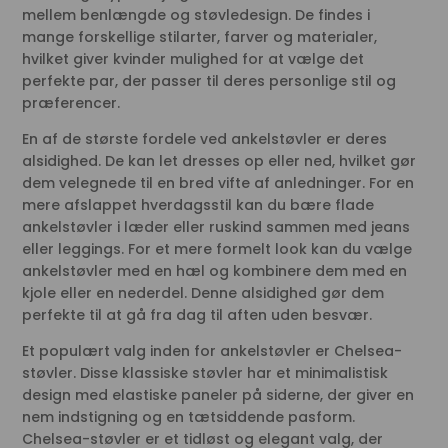
mellem benlængde og støvledesign. De findes i
mange forskellige stilarter, farver og materialer,
hvilket giver kvinder mulighed for at vælge det
perfekte par, der passer til deres personlige stil og
præferencer.
En af de største fordele ved ankelstøvler er deres
alsidighed. De kan let dresses op eller ned, hvilket gør
dem velegnede til en bred vifte af anledninger. For en
mere afslappet hverdagsstil kan du bære flade
ankelstøvler i læder eller ruskind sammen med jeans
eller leggings. For et mere formelt look kan du vælge
ankelstøvler med en hæl og kombinere dem med en
kjole eller en nederdel. Denne alsidighed gør dem
perfekte til at gå fra dag til aften uden besvær.
Et populært valg inden for ankelstøvler er Chelsea-
støvler. Disse klassiske støvler har et minimalistisk
design med elastiske paneler på siderne, der giver en
nem indstigning og en tætsiddende pasform.
Chelsea-støvler er et tidløst og elegant valg, der