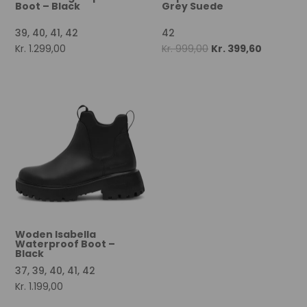
Boot – Black
Grey Suede
39, 40, 41, 42
42
Original
Current
Kr.
1.299,00
Kr.
999,00
Kr.
399,60
price
price
was:
is:
Kr. 999,00.
Kr. 399,60
Woden Isabella
Waterproof Boot –
Black
37, 39, 40, 41, 42
Kr.
1.199,00