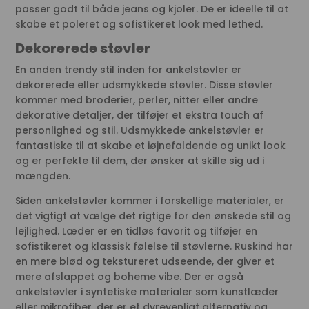
passer godt til både jeans og kjoler. De er ideelle til at
skabe et poleret og sofistikeret look med lethed.
Dekorerede støvler
En anden trendy stil inden for ankelstøvler er
dekorerede eller udsmykkede støvler. Disse støvler
kommer med broderier, perler, nitter eller andre
dekorative detaljer, der tilføjer et ekstra touch af
personlighed og stil. Udsmykkede ankelstøvler er
fantastiske til at skabe et iøjnefaldende og unikt look
og er perfekte til dem, der ønsker at skille sig ud i
mængden.
Siden ankelstøvler kommer i forskellige materialer, er
det vigtigt at vælge det rigtige for den ønskede stil og
lejlighed. Læder er en tidløs favorit og tilføjer en
sofistikeret og klassisk følelse til støvlerne. Ruskind har
en mere blød og tekstureret udseende, der giver et
mere afslappet og boheme vibe. Der er også
ankelstøvler i syntetiske materialer som kunstlæder
eller mikrofiber, der er et dyrevenligt alternativ og