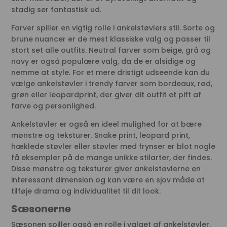
stadig ser fantastisk ud.
Farver spiller en vigtig rolle i ankelstøvlers stil. Sorte og
brune nuancer er de mest klassiske valg og passer til
stort set alle outfits. Neutral farver som beige, grå og
navy er også populære valg, da de er alsidige og
nemme at style. For et mere dristigt udseende kan du
vælge ankelstøvler i trendy farver som bordeaux, rød,
grøn eller leopardprint, der giver dit outfit et pift af
farve og personlighed.
Ankelstøvler er også en ideel mulighed for at bære
mønstre og teksturer. Snake print, leopard print,
hæklede støvler eller støvler med frynser er blot nogle
få eksempler på de mange unikke stilarter, der findes.
Disse mønstre og teksturer giver ankelstøvlerne en
interessant dimension og kan være en sjov måde at
tilføje drama og individualitet til dit look.
Sæsonerne
Sæsonen spiller også en rolle i valget af ankelstøvler.