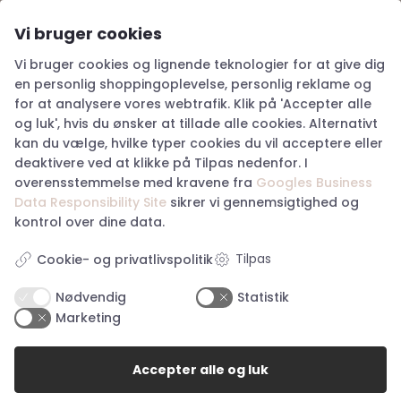
Vi bruger cookies
Storegade 2, 6100 Haderslev
Vi bruger cookies og lignende teknologier for at give dig
Tlf: 28 83 90 33
en personlig shoppingoplevelse, personlig reklame og
Cvr: 27079652
for at analysere vores webtrafik. Klik på 'Accepter alle
haderslev@happyhunting.dk
og luk', hvis du ønsker at tillade alle cookies. Alternativt
kan du vælge, hvilke typer cookies du vil acceptere eller
Storetorv 2A, 6200 Aabenraa
deaktivere ved at klikke på Tilpas nedenfor. I
Tlf: 60 17 41 84
overensstemmelse med kravene fra
Googles Business
Cvr: 38917676
Data Responsibility Site
sikrer vi gennemsigtighed og
aabenraa@happyhunting.dk
kontrol over dine data.
Kundeservice
Tilpas
Cookie- og privatlivspolitik
Nødvendig
Statistik
Om Happy Hunting
Marketing
Handelsbetingelser
Returnering
Privatlivspolitik
Accepter alle og luk
Køb returlabel