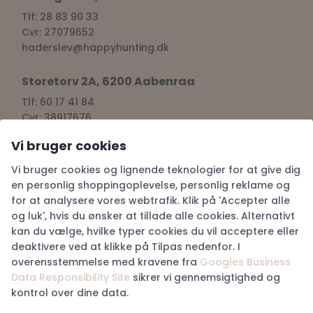
Storegade 2, 6100 Haderslev
Tlf: 28 83 90 33
Cvr: 27079652
haderslev@happyhunting.dk
Storetorv 2A, 6200 Aabenraa
Tlf: 60 17 41 84
Cvr: 38917676
Vi bruger cookies
aabenraa@happyhunting.dk
Vi bruger cookies og lignende teknologier for at give dig
Kundeservice
en personlig shoppingoplevelse, personlig reklame og
for at analysere vores webtrafik. Klik på 'Accepter alle
og luk', hvis du ønsker at tillade alle cookies. Alternativt
Om Happy Hunting
kan du vælge, hvilke typer cookies du vil acceptere eller
Handelsbetingelser
deaktivere ved at klikke på Tilpas nedenfor. I
Returnering
overensstemmelse med kravene fra
Googles Business
Privatlivspolitik
Data Responsibility Site
sikrer vi gennemsigtighed og
Køb returlabel
kontrol over dine data.
Digital fortrydelsesformular