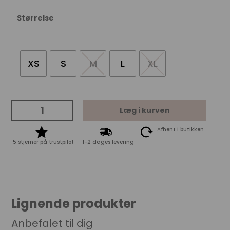
Størrelse
XS
S
M
L
XL
Imperial
Læg i kurven
Pant
P1AE
Afhent i butikken
-
5 stjerner på trustpilot
1-2 dages levering
Nero
quantity
Lignende produkter