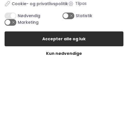
Tilpas
Cookie- og privatlivspolitik
Nødvendig
Statistik
Marketing
Åbningstider i butikkerne
Accepter alle og luk
Åbningstider Haderslev
Kun nødvendige
Man. – tor.:
10:00 – 17:30
Fredag:
10:00 – 18:00
Lørdag:
10:00 – 14:00
Søndag:
Lukket
Åbningstider Aabenraa
Man. – fre.:
10:00 – 17:30
Lørdag:
10:00 – 14:00
Søndag:
Lukket