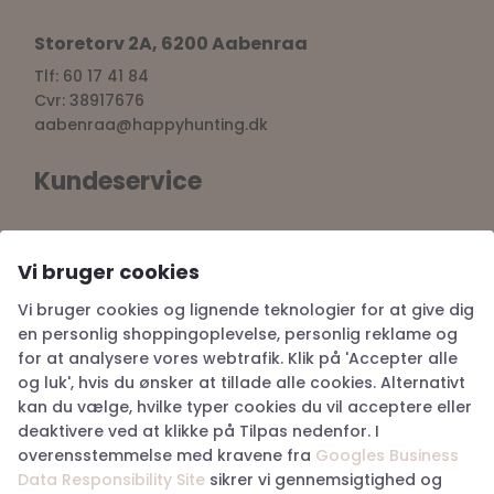
Storetorv 2A, 6200 Aabenraa
Tlf: 60 17 41 84
Cvr: 38917676
aabenraa@happyhunting.dk
Kundeservice
Om Happy Hunting
Handelsbetingelser
Vi bruger cookies
Returnering
Vi bruger cookies og lignende teknologier for at give dig
Privatlivspolitik
en personlig shoppingoplevelse, personlig reklame og
Køb returlabel
for at analysere vores webtrafik. Klik på 'Accepter alle
Digital fortrydelsesformular
og luk', hvis du ønsker at tillade alle cookies. Alternativt
kan du vælge, hvilke typer cookies du vil acceptere eller
deaktivere ved at klikke på Tilpas nedenfor. I
overensstemmelse med kravene fra
Googles Business
Data Responsibility Site
sikrer vi gennemsigtighed og