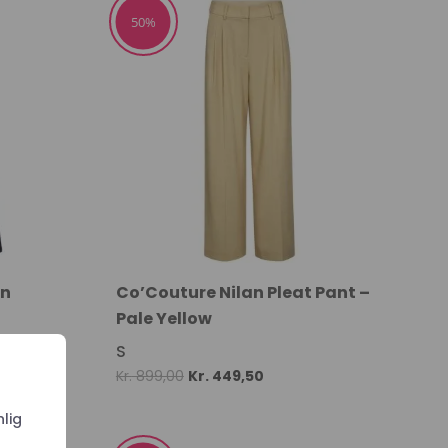
50.
Kr. 699,00.
Kr. 349,50.
50%
on
Co’Couture Nilan Pleat Pant –
Pale Yellow
S
t
Original
Current
Kr.
899,00
Kr.
449,50
price
price
nlig
was:
is: