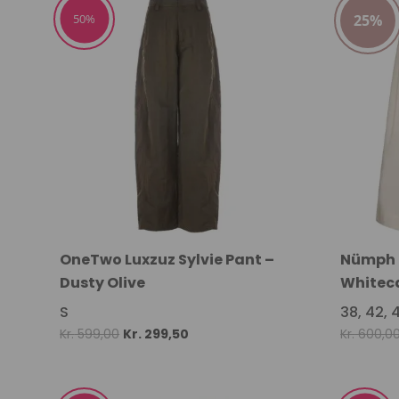
50%
25%
OneTwo Luxzuz Sylvie Pant –
Nümph N
Dusty Olive
Whitec
S
38, 42, 
Original
Current
Kr.
599,00
Kr.
299,50
Kr.
600,0
price
price
was:
is: