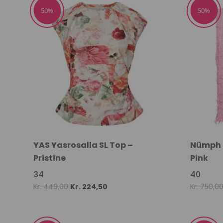
Kr. 599,00.
Kr. 299,50.
50%
50%
YAS Yasrosalla SL Top –
Nümph N
Pristine
Pink
34
40
Original
Current
Kr.
449,00
Kr.
224,50
Kr.
750,0
price
price
was:
is: