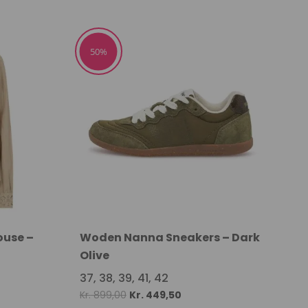
price
price
was:
is:
,50.
Kr. 299,00.
Kr. 149,50.
50%
ouse –
Woden Nanna Sneakers – Dark
Olive
37, 38, 39, 41, 42
Original
Current
Kr.
899,00
Kr.
449,50