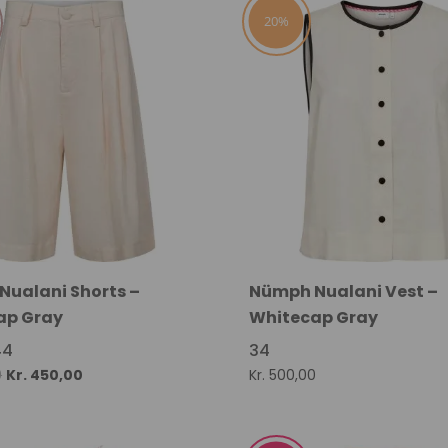
20%
ualani Shorts –
Nümph Nualani Vest –
ap Gray
Whitecap Gray
44
34
Original
Current
0
Kr.
450,00
Kr.
500,00
price
price
was:
is: