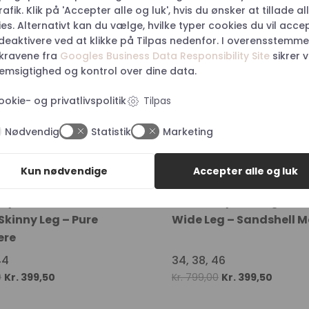
Kr. 750,00.
Kr. 375,00.
Kr. 999,00.
Kr. 499,
afik. Klik på 'Accepter alle og luk', hvis du ønsker at tillade al
50%
es. Alternativt kan du vælge, hvilke typer cookies du vil acce
 deaktivere ved at klikke på Tilpas nedenfor. I overensstemme
kravene fra
Googles Business Data Responsibility Site
sikrer v
msigtighed og kontrol over dine data.
ookie- og privatlivspolitik
Tilpas
Nødvendig
Statistik
Marketing
Kun nødvendige
Accepter alle og luk
ndy HW Pant Ankle
Pulz Bindy Melange HW
Skinny Leg – Pure
Wide Leg – Sandshell 
ere
44
34, 38, 46
Original
Current
Original
Current
0
Kr.
399,50
Kr.
799,00
Kr.
399,50
price
price
price
price