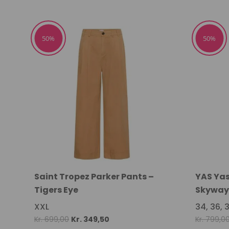
price
price
was:
is:
Kr. 350,00.
Kr. 245,00.
50%
50%
Saint Tropez Parker Pants –
YAS Yas
Tigers Eye
Skywa
XXL
34, 36, 
Original
Current
Kr.
699,00
Kr.
349,50
Kr.
799,0