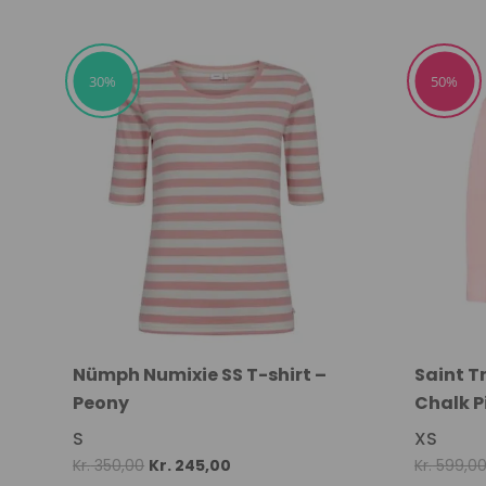
price
price
was:
is:
Kr. 600,00.
Kr. 300,00.
30%
50%
Nümph Numixie SS T-shirt –
Saint Tr
Peony
Chalk P
S
XS
Original
Current
Kr.
350,00
Kr.
245,00
Kr.
599,0