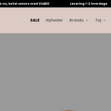
b nu, betal senere med ViaBill
Levering 1-2 hverdage
SALE
Nyheder
Brands
Tøj