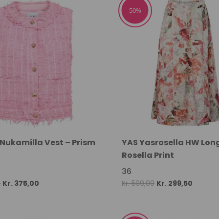
Kr. 600,00.
Kr. 450,00.
50%
ukamilla Vest – Prism
YAS Yasrosella HW Long
Rosella Print
36
Original
Current
Original
Current
0
Kr.
375,00
Kr.
599,00
Kr.
299,50
price
price
price
price
was:
is:
was:
is: