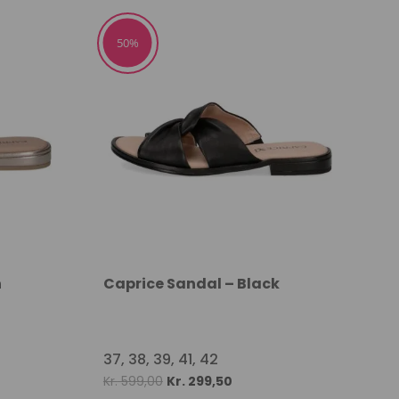
was:
is:
50.
Kr. 749,00.
Kr. 374,50.
50%
n
Caprice Sandal – Black
37, 38, 39, 41, 42
Original
Current
Kr.
599,00
Kr.
299,50