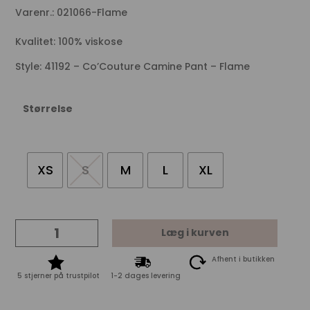
Varenr.: 021066-Flame
Kvalitet: 100% viskose
Style: 41192 – Co’Couture Camine Pant – Flame
Størrelse
XS
S
M
L
XL
Co'Couture
Læg i kurven
Camine
Pant
Afhent i butikken
-
5 stjerner på trustpilot
1-2 dages levering
Flame