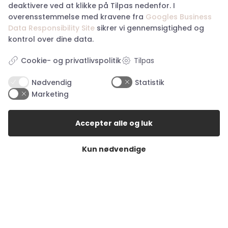
deaktivere ved at klikke på Tilpas nedenfor. I
Handelsbetingelser
overensstemmelse med kravene fra
Googles Business
Returnering
Data Responsibility Site
sikrer vi gennemsigtighed og
Privatlivspolitik
kontrol over dine data.
Køb returlabel
Digital fortrydelsesformular
Tilpas
Cookie- og privatlivspolitik
Nødvendig
Statistik
Marketing
Åbningstider i butikkerne
Accepter alle og luk
Åbningstider Haderslev
Kun nødvendige
Man. – tor.:
10:00 – 17:30
Fredag:
10:00 – 18:00
Lørdag:
10:00 – 14:00
Søndag:
Lukket
Åbningstider Aabenraa