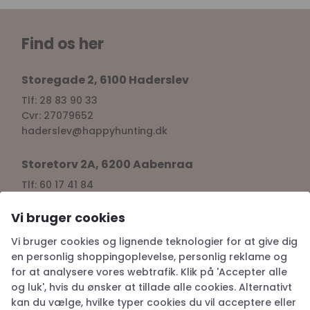
Find os her
Storegade 2, 6100 Haderslev
Tlf: 28 83 90 33
Cvr: 27079652
haderslev@happyhunting.dk
Storetorv 2A, 6200 Aabenraa
Tlf: 60 17 41 84
Vi bruger cookies
Cvr: 38917676
aabenraa@happyhunting.dk
Vi bruger cookies og lignende teknologier for at give dig
en personlig shoppingoplevelse, personlig reklame og
Kundeservice
for at analysere vores webtrafik. Klik på 'Accepter alle
og luk', hvis du ønsker at tillade alle cookies. Alternativt
kan du vælge, hvilke typer cookies du vil acceptere eller
Om Happy Hunting