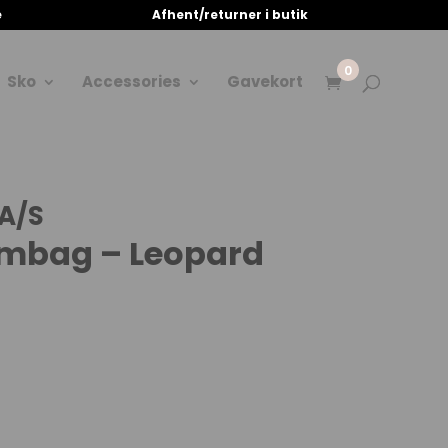
e
Afhent/returner i butik
0
Sko
Accessories
Gavekort
A/S
mbag – Leopard