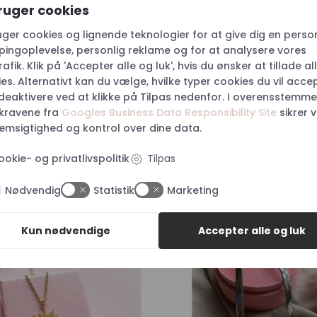
ruger cookies
uger cookies og lignende teknologier for at give dig en perso
ingoplevelse, personlig reklame og for at analysere vores
afik. Klik på 'Accepter alle og luk', hvis du ønsker at tillade al
es. Alternativt kan du vælge, hvilke typer cookies du vil acce
 deaktivere ved at klikke på Tilpas nedenfor. I overensstemme
r
kravene fra
Googles Business Data Responsibility Site
sikrer v
msigtighed og kontrol over dine data.
ookie- og privatlivspolitik
Tilpas
Nødvendig
Statistik
Marketing
Kun nødvendige
Accepter alle og luk