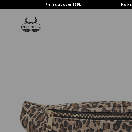
Fri fragt over 199kr
Køb n