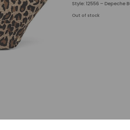
Style: 12556 – Depeche
Out of stock