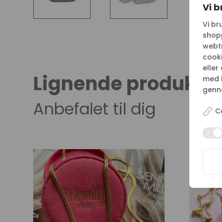
Vi b
Vi br
shopp
webtr
cooki
eller
Lignende produkte
med 
genne
Anbefalet til dig
C