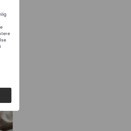
nlig
le
ptere
lse
i