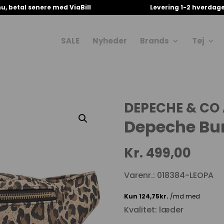
u, betal senere med ViaBill
Levering 1-2 hverdag
SALE
Nyheder
Brands
Tøj
DEPECHE & CO 
Depeche Bu
Kr.
499,00
Varenr.: 018384-LEOPA
Kvalitet: læder