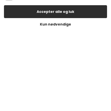
Åbningstider i butikkerne
Accepter alle og luk
Åbningstider Haderslev
Kun nødvendige
Man. – tor.:
10:00 – 17:30
Fredag:
10:00 – 18:00
Lørdag:
10:00 – 14:00
Søndag:
Lukket
Åbningstider Aabenraa
Man. – fre.:
10:00 – 17:30
Lørdag:
10:00 – 14:00
Søndag:
Lukket
Tilmeld dig vores nyhedsbrev