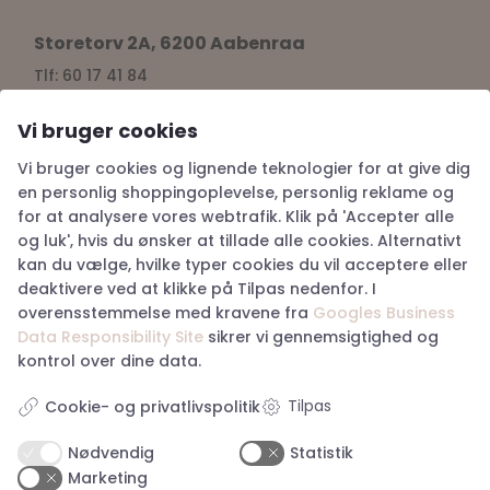
Storetorv 2A, 6200 Aabenraa
Tlf: 60 17 41 84
Cvr: 38917676
aabenraa@happyhunting.dk
Vi bruger cookies
Vi bruger cookies og lignende teknologier for at give dig
Kundeservice
en personlig shoppingoplevelse, personlig reklame og
for at analysere vores webtrafik. Klik på 'Accepter alle
Om Happy Hunting
og luk', hvis du ønsker at tillade alle cookies. Alternativt
Handelsbetingelser
kan du vælge, hvilke typer cookies du vil acceptere eller
Returnering
deaktivere ved at klikke på Tilpas nedenfor. I
Privatlivspolitik
overensstemmelse med kravene fra
Googles Business
Køb returlabel
Data Responsibility Site
sikrer vi gennemsigtighed og
Digital fortrydelsesformular
kontrol over dine data.
Tilpas
Cookie- og privatlivspolitik
Nødvendig
Statistik
Marketing