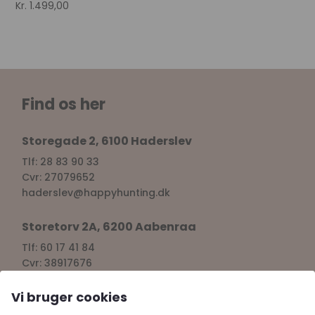
Kr.
1.499,00
Find os her
Storegade 2, 6100 Haderslev
Tlf: 28 83 90 33
Cvr: 27079652
haderslev@happyhunting.dk
Storetorv 2A, 6200 Aabenraa
Tlf: 60 17 41 84
Cvr: 38917676
aabenraa@happyhunting.dk
Vi bruger cookies
Kundeservice