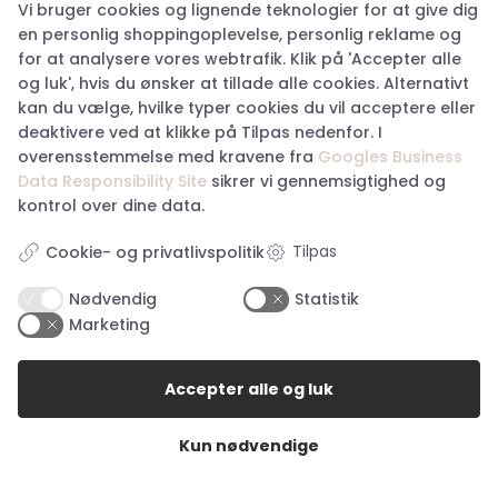
Vi bruger cookies og lignende teknologier for at give dig
en personlig shoppingoplevelse, personlig reklame og
Om Happy Hunting
for at analysere vores webtrafik. Klik på 'Accepter alle
Handelsbetingelser
og luk', hvis du ønsker at tillade alle cookies. Alternativt
Returnering
kan du vælge, hvilke typer cookies du vil acceptere eller
Privatlivspolitik
deaktivere ved at klikke på Tilpas nedenfor. I
Køb returlabel
overensstemmelse med kravene fra
Googles Business
Digital fortrydelsesformular
Data Responsibility Site
sikrer vi gennemsigtighed og
kontrol over dine data.
Tilpas
Cookie- og privatlivspolitik
Nødvendig
Statistik
Marketing
Åbningstider i butikkerne
Accepter alle og luk
Åbningstider Haderslev
Man. – tor.:
10:00 – 17:30
Kun nødvendige
Fredag:
10:00 – 18:00
Lørdag:
10:00 – 14:00