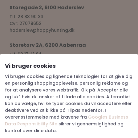
Storegade 2, 6100 Haderslev
Tlf: 28 83 90 33
Cvr: 27079652
haderslev@happyhunting.dk
Storetorv 2A, 6200 Aabenraa
Tlf: 60 17 41 84
Cvr: 38917676
Vi bruger cookies
aabenraa@happyhunting.dk
Vi bruger cookies og lignende teknologier for at give dig
Kundeservice
en personlig shoppingoplevelse, personlig reklame og
for at analysere vores webtrafik. Klik på 'Accepter alle
og luk', hvis du ønsker at tillade alle cookies. Alternativt
Om Happy Hunting
kan du vælge, hvilke typer cookies du vil acceptere eller
Handelsbetingelser
deaktivere ved at klikke på Tilpas nedenfor. I
Returnering
overensstemmelse med kravene fra
Googles Business
Privatlivspolitik
Data Responsibility Site
sikrer vi gennemsigtighed og
Køb returlabel
kontrol over dine data.
Digital fortrydelsesformular