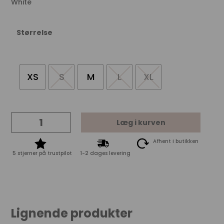
White
Størrelse
XS
S
M
L
XL
Mos
Læg i kurven
Mosh
Tulli
Afhent i butikken
V-
5 stjerner på trustpilot
1-2 dages levering
SS
Basic
Tee
-
White
Lignende produkter
quantity