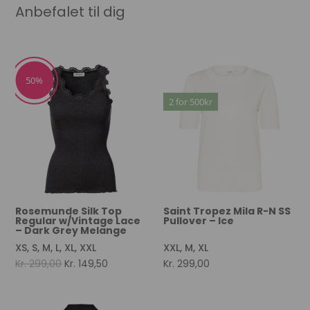
Anbefalet til dig
50%
2 for 500kr
Rosemunde Silk Top
Saint Tropez Mila R-N SS
Regular w/Vintage Lace
Pullover – Ice
– Dark Grey Melange
XS, S, M, L, XL, XXL
XXL, M, XL
Original
Current
Kr.
299,00
Kr.
149,50
Kr.
299,00
price
price
was:
is: