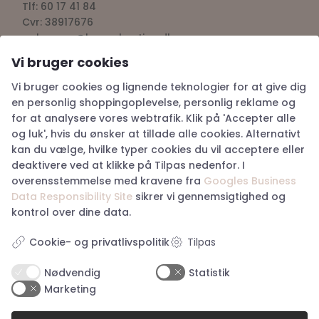
Storetorv 2A, 6200 Aabenraa
Tlf: 60 17 41 84
Cvr: 38917676
aabenraa@happyhunting.dk
Vi bruger cookies
Vi bruger cookies og lignende teknologier for at give dig
Kundeservice
en personlig shoppingoplevelse, personlig reklame og
for at analysere vores webtrafik. Klik på 'Accepter alle
Om Happy Hunting
og luk', hvis du ønsker at tillade alle cookies. Alternativt
Handelsbetingelser
kan du vælge, hvilke typer cookies du vil acceptere eller
Returnering
deaktivere ved at klikke på Tilpas nedenfor. I
Privatlivspolitik
overensstemmelse med kravene fra
Googles Business
Køb returlabel
Data Responsibility Site
sikrer vi gennemsigtighed og
Digital fortrydelsesformular
kontrol over dine data.
Tilpas
Cookie- og privatlivspolitik
Nødvendig
Statistik
Marketing
Åbningstider i butikkerne