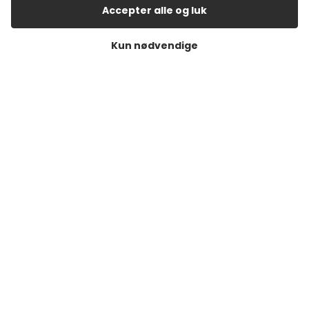
Accepter alle og luk
Åbningstider Haderslev
Man. – tor.:
10:00 – 17:30
Kun nødvendige
Fredag:
10:00 – 18:00
Lørdag:
10:00 – 14:00
Søndag:
Lukket
Åbningstider Aabenraa
Man. – fre.:
10:00 – 17:30
Lørdag:
10:00 – 14:00
Søndag:
Lukket
Tilmeld dig vores nyhedsbrev