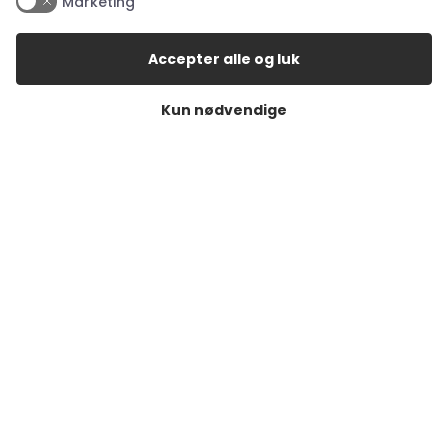
Marketing
Åbningstider i butikkerne
Accepter alle og luk
Åbningstider Haderslev
Kun nødvendige
Man. – tor.:
10:00 – 17:30
Fredag:
10:00 – 18:00
Lørdag:
10:00 – 14:00
Søndag:
Lukket
Åbningstider Aabenraa
Man. – fre.:
10:00 – 17:30
Lørdag:
10:00 – 14:00
Søndag:
Lukket