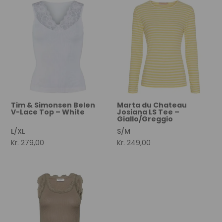
Tim & Simonsen Belen
Marta du Chateau
V-Lace Top – White
Josiana LS Tee –
Giallo/Greggio
L/XL
S/M
Kr.
279,00
Kr.
249,00