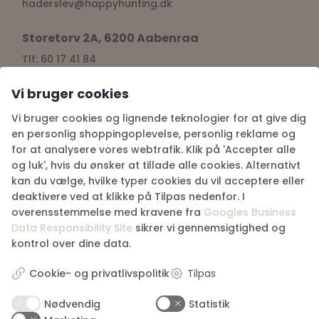
haderslev@happyhunting.dk
Storetorv 2A, 6200 Aabenraa
Tlf: 60 17 41 84
Cvr: 38917676
aabenraa@happyhunting.dk
Vi bruger cookies
Vi bruger cookies og lignende teknologier for at give dig
Kundeservice
en personlig shoppingoplevelse, personlig reklame og
for at analysere vores webtrafik. Klik på 'Accepter alle
Om Happy Hunting
og luk', hvis du ønsker at tillade alle cookies. Alternativt
Handelsbetingelser
kan du vælge, hvilke typer cookies du vil acceptere eller
Returnering
deaktivere ved at klikke på Tilpas nedenfor. I
Privatlivspolitik
overensstemmelse med kravene fra
Googles Business
Køb returlabel
Data Responsibility Site
sikrer vi gennemsigtighed og
Digital fortrydelsesformular
kontrol over dine data.
Tilpas
Cookie- og privatlivspolitik
Nødvendig
Statistik