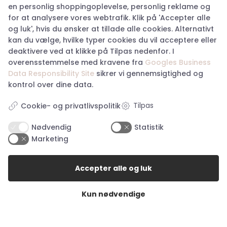
en personlig shoppingoplevelse, personlig reklame og
Om Happy Hunting
for at analysere vores webtrafik. Klik på 'Accepter alle
Handelsbetingelser
og luk', hvis du ønsker at tillade alle cookies. Alternativt
Returnering
kan du vælge, hvilke typer cookies du vil acceptere eller
Privatlivspolitik
deaktivere ved at klikke på Tilpas nedenfor. I
Køb returlabel
overensstemmelse med kravene fra
Googles Business
Digital fortrydelsesformular
Data Responsibility Site
sikrer vi gennemsigtighed og
kontrol over dine data.
Tilpas
Cookie- og privatlivspolitik
Nødvendig
Statistik
Marketing
Åbningstider i butikkerne
Åbningstider Haderslev
Accepter alle og luk
Man. – tor.:
10:00 – 17:30
Kun nødvendige
Fredag:
10:00 – 18:00
Lørdag:
10:00 – 14:00
Søndag:
Lukket