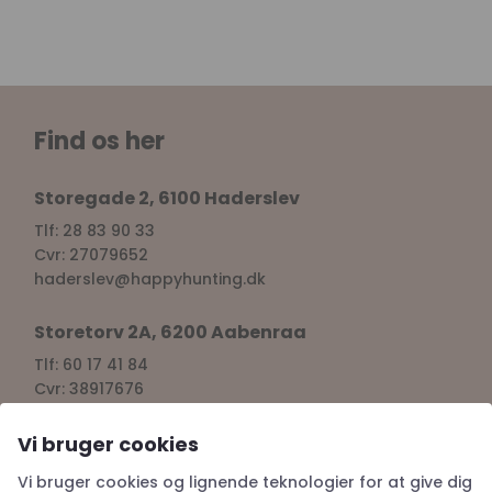
Find os her
Storegade 2, 6100 Haderslev
Tlf: 28 83 90 33
Cvr: 27079652
haderslev@happyhunting.dk
Storetorv 2A, 6200 Aabenraa
Tlf: 60 17 41 84
Cvr: 38917676
aabenraa@happyhunting.dk
Vi bruger cookies
Kundeservice
Vi bruger cookies og lignende teknologier for at give dig